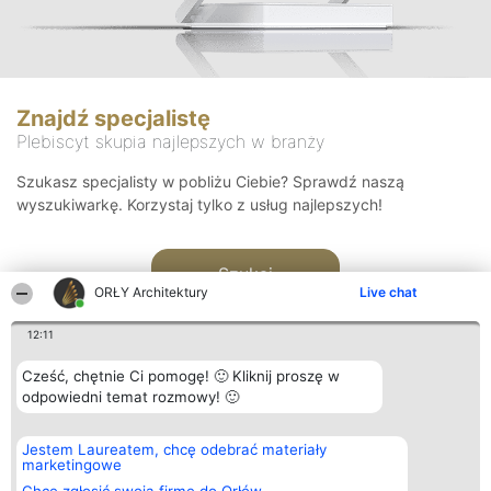
Znajdź specjalistę
Plebiscyt skupia najlepszych w branży
Szukasz specjalisty w pobliżu Ciebie? Sprawdź naszą
wyszukiwarkę. Korzystaj tylko z usług najlepszych!
Szukaj
ORŁY Architektury
Live chat
12:11
Cześć, chętnie Ci pomogę! 🙂 Kliknij proszę w
odpowiedni temat rozmowy! 🙂
Organizator plebiscytu
Plebiscyt
Kontakt
Jestem Laureatem, chcę odebrać materiały
Bright Side Solutions sp. z o.
Laureaci
Kontakt
marketingowe
o. sp. k.
Lista
ul. Ruska 22
wszystkich