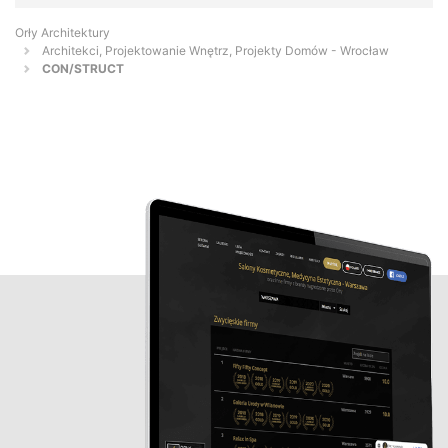
Orły Architektury
Architekci, Projektowanie Wnętrz, Projekty Domów - Wrocław
CON/STRUCT