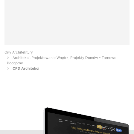
Orły Architektury
Architekci, Projektowanie Wnętrz, Projekty Domów - Tarnowo
Podgórne
CPD Architekci