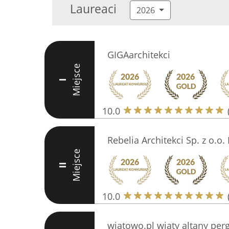
Laureaci
2026
GIGAarchitekci
Miejsce
I
10.0
Rebelia Architekci Sp. z o.o.
Miejsce
II
10.0
wiatowo.pl wiaty altany per