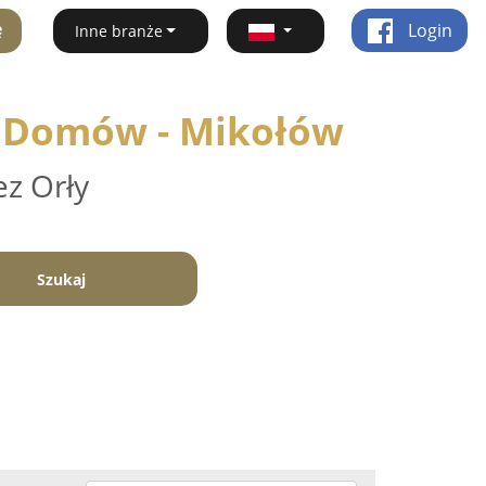
ę
Login
Inne branże
y Domów - Mikołów
ez Orły
Szukaj