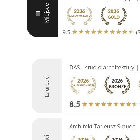
Miejsce
III
9.5
(
DAS - studio architektury
Laureaci
8.5
Architekt Tadeusz Smuda