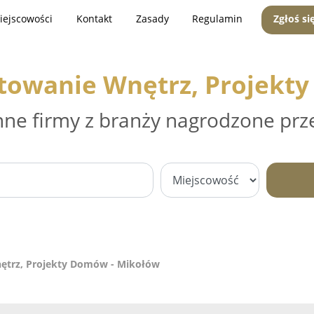
iejscowości
Kontakt
Zasady
Regulamin
Zgłoś si
ektowanie Wnętrz, Projekt
nne firmy z branży nagrodzone prz
nętrz, Projekty Domów - Mikołów