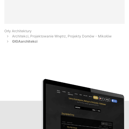
Orły Architektury
Architekci, Projektowanie Wnętrz, Projekty Domów - Mikołów
GIGAarchitekci