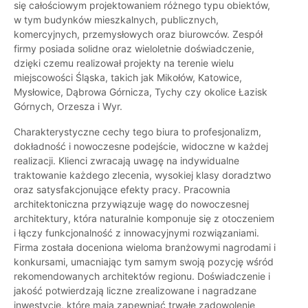
się całościowym projektowaniem różnego typu obiektów,
w tym budynków mieszkalnych, publicznych,
komercyjnych, przemysłowych oraz biurowców. Zespół
firmy posiada solidne oraz wieloletnie doświadczenie,
dzięki czemu realizował projekty na terenie wielu
miejscowości Śląska, takich jak Mikołów, Katowice,
Mysłowice, Dąbrowa Górnicza, Tychy czy okolice Łazisk
Górnych, Orzesza i Wyr.
Charakterystyczne cechy tego biura to profesjonalizm,
dokładność i nowoczesne podejście, widoczne w każdej
realizacji. Klienci zwracają uwagę na indywidualne
traktowanie każdego zlecenia, wysokiej klasy doradztwo
oraz satysfakcjonujące efekty pracy. Pracownia
architektoniczna przywiązuje wagę do nowoczesnej
architektury, która naturalnie komponuje się z otoczeniem
i łączy funkcjonalność z innowacyjnymi rozwiązaniami.
Firma została doceniona wieloma branżowymi nagrodami i
konkursami, umacniając tym samym swoją pozycję wśród
rekomendowanych architektów regionu. Doświadczenie i
jakość potwierdzają liczne zrealizowane i nagradzane
inwestycje, które mają zapewniać trwałe zadowolenie