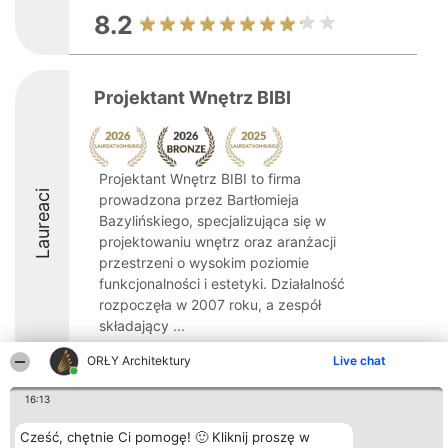
8.2
Projektant Wnętrz BIBI
Projektant Wnętrz BIBI to firma
Laureaci
prowadzona przez Bartłomieja
Bazylińskiego, specjalizująca się w
projektowaniu wnętrz oraz aranżacji
przestrzeni o wysokim poziomie
funkcjonalności i estetyki. Działalność
rozpoczęła w 2007 roku, a zespół
składający ...
8.5
ORŁY Architektury
Live chat
16:13
Organizator plebiscytu
Plebiscyt
Kontakt
Cześć, chętnie Ci pomogę! 🙂 Kliknij proszę w