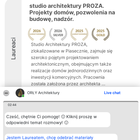
studio architektury PROZA.
Projekty domów, pozwolenia na
budowę, nadzór.
Laureaci
Studio Architektury PROZA,
zlokalizowane w Piasecznie, zajmuje się
szeroko pojętym projektowaniem
architektonicznym, obejmującym także
realizacje domów jednorodzinnych oraz
inwestycji komercyjnych. Pracownia
została założona przez architekta ...
ORŁY Architektury
Live chat
8.6
02:44
Cześć, chętnie Ci pomogę! 🙂 Kliknij proszę w
Organizator plebiscytu
Plebiscyt
Kontakt
Bright Side Solutions sp. z o.
odpowiedni temat rozmowy! 🙂
Laureaci
Kontakt
o. sp. k.
Lista
ul. Ruska 22
wszystkich
Wrocław 50-079
Laureatów
Jestem Laureatem, chcę odebrać materiały