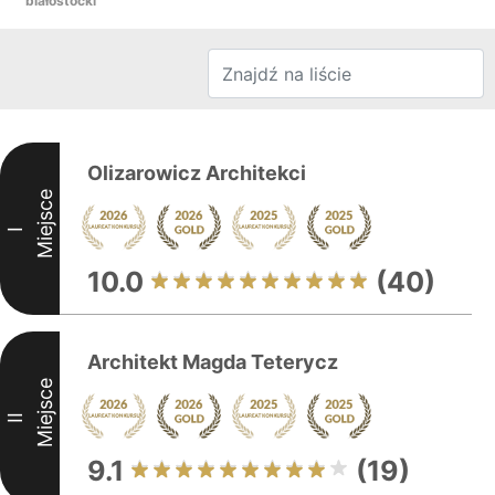
białostocki
Olizarowicz Architekci
Miejsce
I
10.0
(40)
Architekt Magda Teterycz
Miejsce
II
9.1
(19)