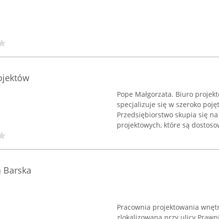
ojektów
Pope Małgorzata. Biuro projekt
specjalizuje się w szeroko poj
Przedsiębiorstwo skupia się n
projektowych, które są dostoso
a Barska
Pracownia projektowania wnęt
zlokalizowana przy ulicy Prawni