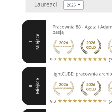
Laureaci
2026
Pracownia 88 - Agata i Adam 
pasją
Miejsce
I
9.7
(
lightCUBE: pracownia archit
Miejsce
II
9.2
(