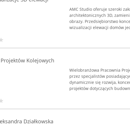
AMC Studio oferuje szeroki zakr
architektonicznych 3D, zamieni
obrazy. Przedsiębiorstwo konc
wizualizacji elewacji domów je
Projektów Kolejowych
Wielobranżowa Pracownia Proje
przez specjalistów posiadając
dynamicznie się rozwija, konc
projektów dotyczących budowni
leksandra Działkowska