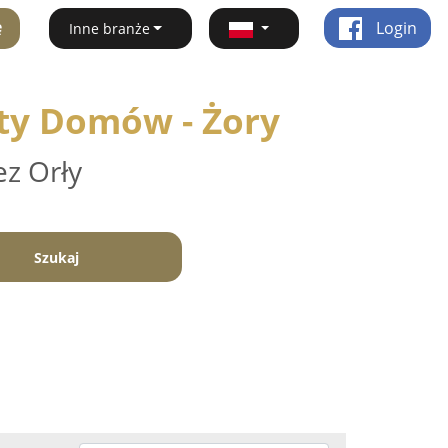
ę
Login
Inne branże
kty Domów - Żory
ez Orły
Szukaj