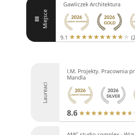
Gawliczek Architektura
Miejsce
III
9.1
(
I.M. Projekty. Pracownia p
Mandla
Laureaci
8.6
AMC studio complex - Wizu