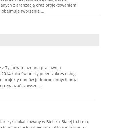
anych z aranżacją oraz projektowaniem
i obejmuje tworzenie ...
y z Tychów to uznana pracownia
a 2014 roku świadczy pełen zakres usług
je projekty domów jednorodzinnych oraz
 rozwiązań, zawsze ...
larczyk zlokalizowany w Bielsku-Białej to firma,
e się na profesjonalnym projektowaniu wnętrz.