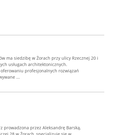
ów ma siedzibę w Żorach przy ulicy Rzecznej 20 i
ętych usługach architektonicznych.
a oferowaniu profesjonalnych rozwiązań
wywane ...
rz prowadzona przez Aleksandrę Barską,
czej 28 w Żorach, specjalizuje się w