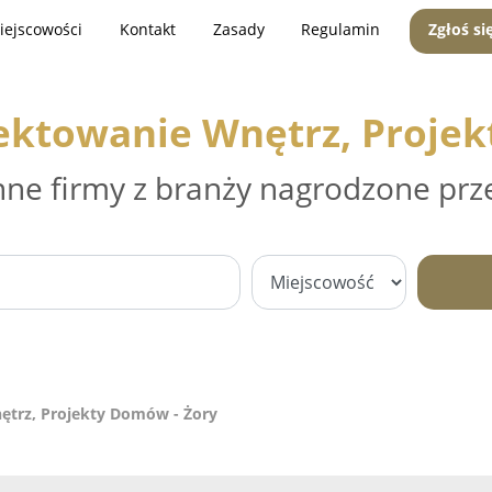
iejscowości
Kontakt
Zasady
Regulamin
Zgłoś si
jektowanie Wnętrz, Proje
nne firmy z branży nagrodzone prz
nętrz, Projekty Domów - Żory