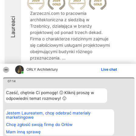
Zarzeczni.com to pracownia
Laureaci
architektoniczna z siedzibą w
Trzebnicy, działająca w branży
projektowej od ponad trzech dekad.
Firma o charakterze rodzinnym zajmuje
się całościowymi usługami projektowymi
obejmującymi budynki różnego
przeznaczenia. ...
9.2
ORŁY Architektury
Live chat
07:14
Organizator plebiscytu
Plebiscyt
Kontakt
Cześć, chętnie Ci pomogę! 🙂 Kliknij proszę w
Bright Side Solutions sp. z o.
Laureaci
Kontakt
odpowiedni temat rozmowy! 🙂
o. sp. k.
Lista
ul. Ruska 22
wszystkich
Wrocław 50-079
Laureatów
Jestem Laureatem, chcę odebrać materiały
KRS 0000749100 | Regon
Zasady
marketingowe
381313360 | NIP 8943132676
Regulamin
+48 508 492 400
Polityka
Chcę zgłosić swoją firmę do Orłów
Prywatności
Mam inną sprawę